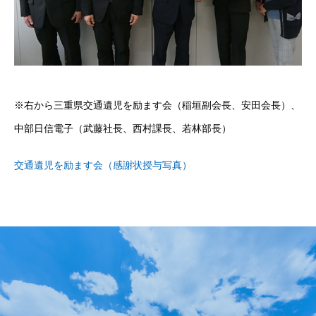
※右から三重県交通遺児を励ます会（稲垣副会⾧、安田会⾧）、
中部日信電子（武藤社⾧、西村課⾧、若林部⾧）
交通遺児を励ます会（感謝状授与写真）